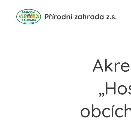
Přírodní zahrada z.s.
Akre
„Ho
obcích