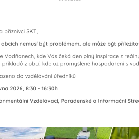
a příznivci SKT,
obcích nemusí být problémem, ale může být příležitos
e Vodňanech, kde Vás čeká den plný inspirace z reálný
h příkladů z obcí, kde už promyšlené hospodaření s vod
řazeno do vzdělávání úředníků
vna 2026, 8:30 - 16:30h
ronmentální Vzdělávací, Poradenské a Informační Stř