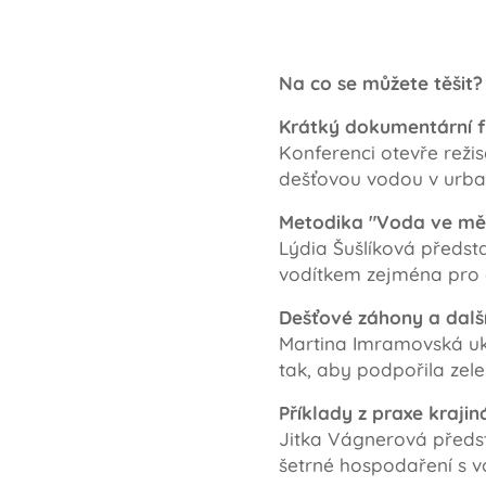
Na co se můžete těšit?
Krátký dokumentární f
Konferenci otevře reži
dešťovou vodou v urba
Metodika "Voda ve měs
Lýdia Šušlíková předst
vodítkem zejména pro 
Dešťové záhony a další
Martina Imramovská uká
tak, aby podpořila zeleň
Příklady z praxe krajin
Jitka Vágnerová předsta
šetrné hospodaření s v