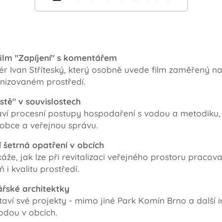
ilm "Zapíjení" s komentářem
sér Ivan Stříteský, který osobně uvede film zaměřený n
nizovaném prostředí.
tě" v souvislostech
aví procesní postupy hospodaření s vodou a metodiku,
obce a veřejnou správu.
 šetrná opatření v obcích
že, jak lze při revitalizaci veřejného prostoru pracov
 i kvalitu prostředí.
ářské architektky
ví své projekty - mimo jiné Park Komín Brno a další in
odou v obcích.