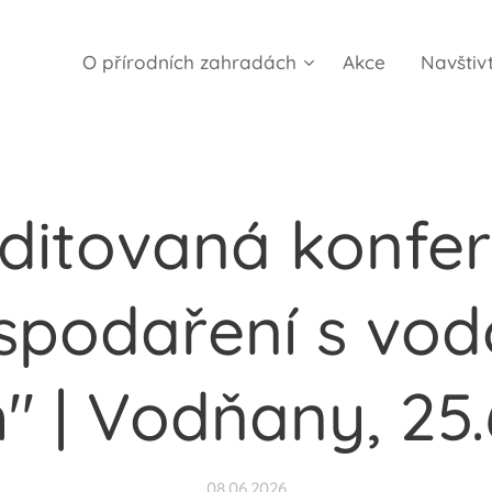
O přírodních zahradách
Akce
Navštiv
ditovaná konfe
spodaření s vod
" | Vodňany, 25
08.06.2026