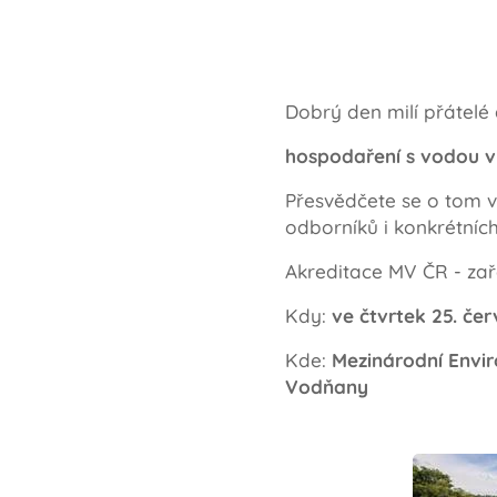
Dobrý den milí přátelé 
hospodaření s vodou v 
Přesvědčete se o tom v
odborníků i konkrétníc
Akreditace MV ČR - za
Kdy:
ve čtvrtek
25. čer
Kde:
Mezinárodní Envi
Vodňany