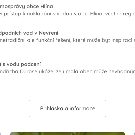
amosprávy obce Hlína
ží přístup k nakládání s vodou v obci Hlína, včetně reg
 odpadních vod v Nevřeni
netradiční, ale funkční řešení, které může být inspirac
 s vodu podcení
indřicha Durase ukáže, že i malá obec může nevhodn
Přihláška a informace