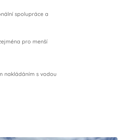
ionální spolupráce a
í zejména pro menší
ým nakládáním s vodou