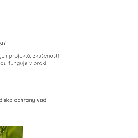
tí.
ch projektů, zkušeností
ou funguje v praxi.
edisko ochrany vod