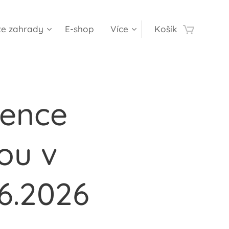
te zahrady
E-shop
Více
Košík
rence
ou v
.6.2026