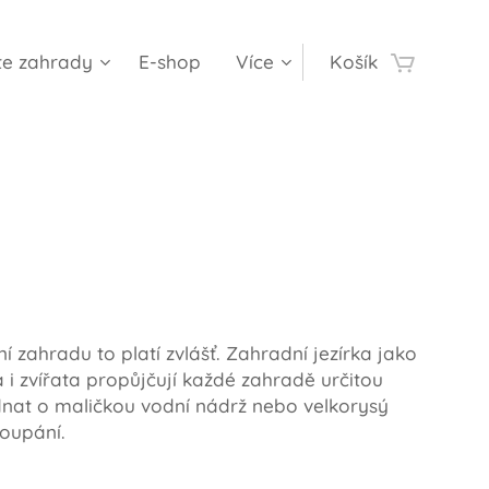
te zahrady
E-shop
Více
Košík
ní zahradu to platí zvlášť. Zahradní jezírka jako
a i zvířata propůjčují každé zahradě určitou
ednat o maličkou vodní nádrž nebo velkorysý
koupání.