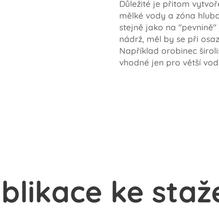
Důležité je přitom vytvo
mělké vody a zóna hlubo
stejně jako na "pevnině"
nádrž, měl by se při osa
Například orobinec širol
vhodné jen pro větší vod
blikace ke staž