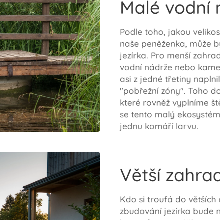
Malé vodní 
Podle toho, jakou veliko
naše peněženka, může bý
jezírka. Pro menší zahra
vodní nádrže nebo kame
asi z jedné třetiny napl
"pobřežní zóny". Toho 
které rovněž vyplníme š
se tento malý ekosystém
jednu komáří larvu.
Větší zahrad
Kdo si troufá do větších
zbudování jezírka bude n