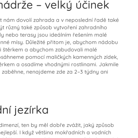
nádrže – velký účinek
st nám dovolí zahrada a v neposlední řadě také
t různý také způsob vytvoření zahradního
dy nebo terasy jsou ideálním řešením malé
nné mísy. Důležité přitom je, abychom nádobu
nili štěrkem a abychom zabudovali malé
dosáhneme pomocí maličkých kamenných zídek,
těrkem a osadíme vhodnými rostlinami. Jakmile
 zaběhne, nenajdeme zde za 2–3 týdny ani
ní jezírka
 dimenzí, ten by měl dobře zvážit, jaký způsob
ejlepší. I když většina mokřadních a vodních