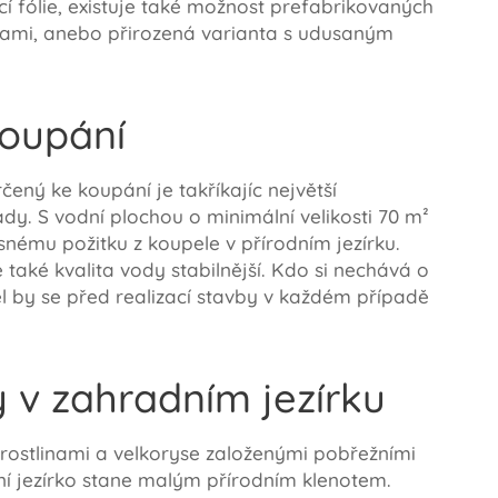
í fólie, existuje také možnost prefabrikovaných
ónami, anebo přirozená varianta s udusaným
koupání
čený ke koupání je takříkajíc největší
ady. S vodní plochou o minimální velikosti 70 m²
asnému požitku z koupele v přírodním jezírku.
je také kvalita vody stabilnější. Kdo si nechává o
l by se před realizací stavby v každém případě
y v zahradním jezírku
rostlinami a velkoryse založenými pobřežními
í jezírko stane malým přírodním klenotem.