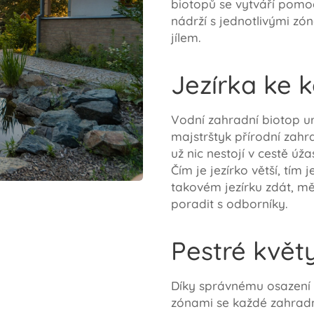
biotopů se vytváří pomoc
nádrží s jednotlivými z
jílem.
Jezírka ke 
Vodní zahradní biotop ur
majstrštyk přírodní zahr
už nic nestojí v cestě úž
Čím je jezírko větší, tím 
takovém jezírku zdát, mě
poradit s odborníky.
Pestré květ
Díky správnému osazení 
zónami se každé zahradn