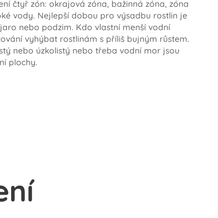
ření čtyř zón: okrajová zóna, bažinná zóna, zóna
ké vody. Nejlepší dobou pro výsadbu rostlin je
 jaro nebo podzim. Kdo vlastní menší vodní
zování vyhýbat rostlinám s příliš bujným růstem.
istý nebo úzkolistý nebo třeba vodní mor jsou
ní plochy.
ení