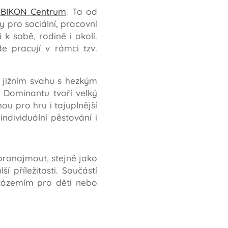
BIKON Centrum
. Ta od
y pro sociální, pracovní
k sobě, rodině i okolí.
e pracují v rámci tzv.
a jižním svahu s hezkým
 Dominantu tvoří velký
ou pro hru i tajuplnější
ndividuální pěstování i
pronajmout, stejně jako
í příležitosti. Součástí
 zázemím pro děti nebo