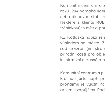
Komunitní centrum a 
roku 1994 pomáhá lidem 
nebo dluhovou stabiliz
Některé z klientů RUB
tréninkových míst a po
KZ Kotlaska nabízí zel
výhledem na město. Za
sad se vzrostlými strom
přírodní části pro obj
inspirativní okrasné a 
Komunitní centrum s pl
krásnou jurtu např. pro
pronájmu je využití r
grilem k zapůjčení. Po