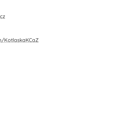
cz
m/KotlaskaKCaZ