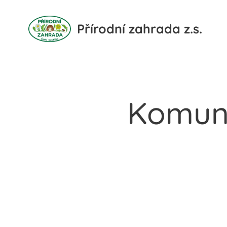
Přírodní zahrada z.s.
Komuni