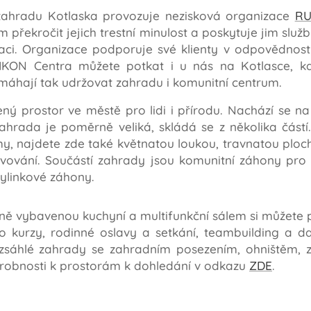
zahradu Kotlaska provozuje nezisková organizace
RU
překročit jejich trestní minulost a poskytuje jim služb
aci. Organizace podporuje své klienty v odpovědnosti 
IKON Centra můžete potkat i u nás na Kotlasce, kd
máhají tak udržovat zahradu i komunitní centrum.
ený prostor ve městě pro lidi i přírodu. Nachází se n
hrada je poměrně veliká, skládá se z několika částí.
y, najdete zde také květnatou loukou, travnatou ploch
evování. Součástí zahrady jsou komunitní záhony pro i
bylinkové záhony.
ně vybavenou kuchyní a multifunkční sálem si můžete 
 kurzy, rodinné oslavy a setkání, teambuilding a dalš
ozsáhlé zahrady se zahradním posezením, ohništěm,
drobnosti k prostorám k dohledání v odkazu
ZDE
.