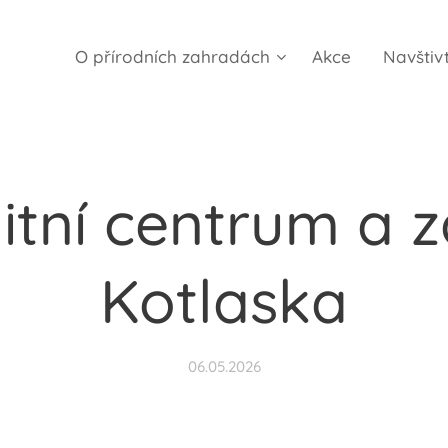
O přírodních zahradách
Akce
Navštiv
tní centrum a 
Kotlaska
06.05.2026