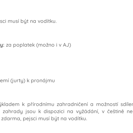
sci musí být na vodítku.
y:
za poplatek (možno i v AJ)
emí (jurty) k pronájmu
ýkladem k přírodnímu zahradničení a možností sdílení
li zahrady jsou k dispozici na vyžádání, v češtině n
p zdarma, pejsci musí být na vodítku.