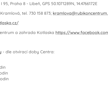
 95, Praha 8 - Libeň, GPS 50.1071289N, 14.4766172E
Kramlová, tel. 730 158 873;
kramlova@rubikoncentrum.
tlaska.cz/
entrum a zahrada Kotlaska
https://www.facebook.co
dy
- dle otvírací doby Centra:
din
odin
hodin