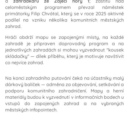
a
zahrádkářů ze Zaječí hory 1
; záštitu nad
celoměstským programem převzal náměstek
primátorky Filip Chvátal, který se v roce 2025 aktivně
podílel na vzniku několika komunitních městských
zahrad.
Hráči obdrží mapu se zapojenými místy, na každé
zahradě je připraven doprovodný program a na
jednotlivých zahradách si mohou vyzvednout "kousek
skládačky" — dílek příběhu, který je motivuje navštívit
co nejvíce zahrad.
Na konci zahradního putování čeká na účastníky malý
dárkový balíček — odměna za objevování, setkávání a
podporu komunitního zahradničení. Mapy a herní
materiály budou k vyzvednutí v informačních bodech u
vstupů do zapojených zahrad a na vybraných
městských infopointech.