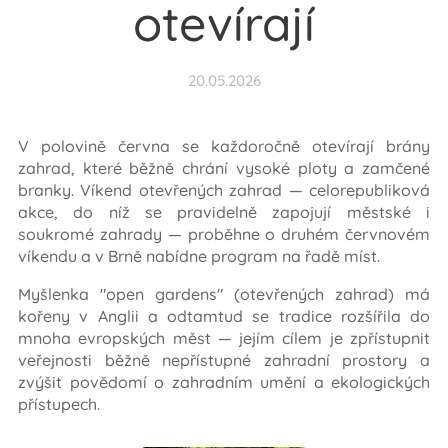
otevírají
20.05.2026
V polovině června se každoročně otevírají brány
zahrad, které běžně chrání vysoké ploty a zamčené
branky. Víkend otevřených zahrad — celorepubliková
akce, do níž se pravidelně zapojují městské i
soukromé zahrady — proběhne o druhém červnovém
víkendu a v Brně nabídne program na řadě míst.
Myšlenka "open gardens" (otevřených zahrad) má
kořeny v Anglii a odtamtud se tradice rozšířila do
mnoha evropských měst — jejím cílem je zpřístupnit
veřejnosti běžně nepřístupné zahradní prostory a
zvýšit povědomí o zahradním umění a ekologických
přístupech.