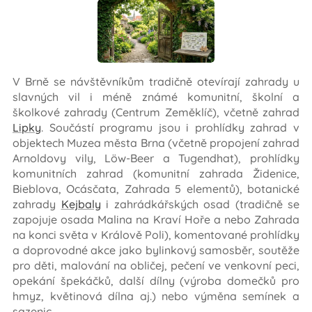
V Brně se návštěvníkům tradičně otevírají zahrady u
slavných vil i méně známé komunitní, školní a
školkové zahrady (Centrum Zeměklíč), včetně zahrad
Lipky
. Součástí programu jsou i prohlídky zahrad v
objektech Muzea města Brna (včetně propojení zahrad
Arnoldovy vily, Löw-Beer a Tugendhat), prohlídky
komunitních zahrad (komunitní zahrada Židenice,
Bieblova, Ocásčata, Zahrada 5 elementů), botanické
zahrady
Kejbaly
i zahrádkářských osad (tradičně se
zapojuje osada Malina na Kraví Hoře a nebo Zahrada
na konci světa v Králově Poli), komentované prohlídky
a doprovodné akce jako bylinkový samosběr, soutěže
pro děti, malování na obličej, pečení ve venkovní peci,
opekání špekáčků, další dílny (výroba domečků pro
hmyz, květinová dílna aj.) nebo výměna semínek a
sazenic.