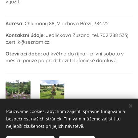
využití.
Adresa:
Chlumany 88, Vlachovo Březí, 384 22
Kontaktní údaje:
Jedličková Zuzana, tel. 702 288 533;
c.erti.k@seznam.cz;
Otevírací doba:
od května do října – první sobotu v
měsíci; pouze po předchozí telefonické domluvě
Používáme cookies, abychom zajistili správné fungování a
bezpečnost našich stránek. Tím vám můžeme zajistit tu
nejlepší zkušenost při jejich návštěvě.
© 2024 Všechna práva vyhrazena