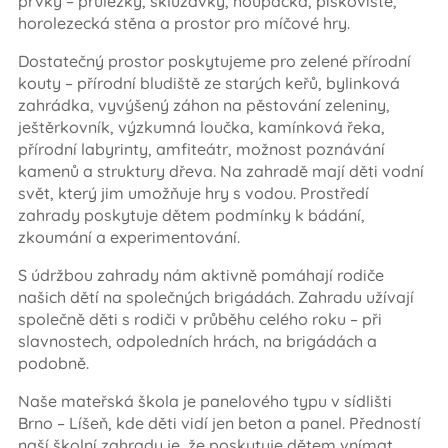
prvky – průlezky, skluzavky, houpačka, pískoviště,
horolezecká stěna a prostor pro míčové hry.
Dostatečný prostor poskytujeme pro zelené přírodní
kouty – přírodní bludiště ze starých keřů, bylinková
zahrádka, vyvýšený záhon na pěstování zeleniny,
ještěrkovník, výzkumná loučka, kamínková řeka,
přírodní labyrinty, amfiteátr, možnost poznávání
kamenů a struktury dřeva. Na zahradě mají děti vodní
svět, který jim umožňuje hry s vodou. Prostředí
zahrady poskytuje dětem podmínky k bádání,
zkoumání a experimentování.
S údržbou zahrady nám aktivně pomáhají rodiče
našich dětí na společných brigádách. Zahradu užívají
společně děti s rodiči v průběhu celého roku – při
slavnostech, odpoledních hrách, na brigádách a
podobně.
Naše mateřská škola je panelového typu v sídlišti
Brno – Líšeň, kde děti vidí jen beton a panel. Předností
naší školní zahrady je, že poskytuje dětem vnímat