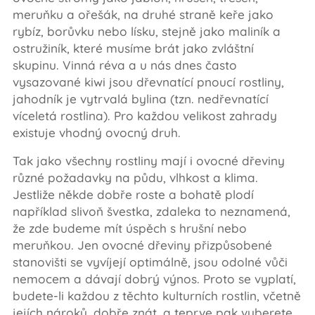
meruňku a ořešák, na druhé straně keře jako
rybíz, borůvku nebo lísku, stejně jako maliník a
ostružiník, které musíme brát jako zvláštní
skupinu. Vinná réva a u nás dnes často
vysazované kiwi jsou dřevnatící pnoucí rostliny,
jahodník je vytrvalá bylina (tzn. nedřevnatící
víceletá rostlina). Pro každou velikost zahrady
existuje vhodný ovocný druh.
Tak jako všechny rostliny mají i ovocné dřeviny
různé požadavky na půdu, vlhkost a klima.
Jestliže někde dobře roste a bohatě plodí
například slivoň švestka, zdaleka to neznamená,
že zde budeme mít úspěch s hrušní nebo
meruňkou. Jen ovocné dřeviny přizpůsobené
stanovišti se vyvíjejí optimálně, jsou odolné vůči
nemocem a dávají dobrý výnos. Proto se vyplatí,
budete-li každou z těchto kulturních rostlin, včetně
jejích nároků, dobře znát, a teprve pak vyberete