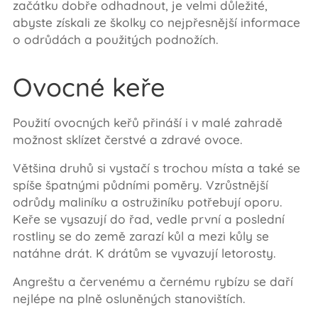
začátku dobře odhadnout, je velmi důležité,
abyste získali ze školky co nejpřesnější informace
o odrůdách a použitých podnožích.
Ovocné keře
Použití ovocných keřů přináší i v malé zahradě
možnost sklízet čerstvé a zdravé ovoce.
Většina druhů si vystačí s trochou místa a také se
spíše špatnými půdními poměry. Vzrůstnější
odrůdy maliníku a ostružiníku potřebují oporu.
Keře se vysazují do řad, vedle první a poslední
rostliny se do země zarazí kůl a mezi kůly se
natáhne drát. K drátům se vyvazují letorosty.
Angreštu a červenému a černému rybízu se daří
nejlépe na plně osluněných stanovištích.