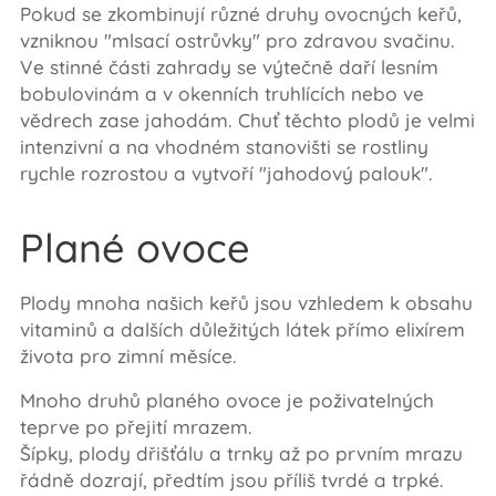
Pokud se zkombinují různé druhy ovocných keřů,
vzniknou "mlsací ostrůvky" pro zdravou svačinu.
Ve stinné části zahrady se výtečně daří lesním
bobulovinám a v okenních truhlících nebo ve
vědrech zase jahodám. Chuť těchto plodů je velmi
intenzivní a na vhodném stanovišti se rostliny
rychle rozrostou a vytvoří "jahodový palouk".
Plané ovoce
Plody mnoha našich keřů jsou vzhledem k obsahu
vitaminů a dalších důležitých látek přímo elixírem
života pro zimní měsíce.
Mnoho druhů planého ovoce je poživatelných
teprve po přejití mrazem.
Šípky, plody dřišťálu a trnky až po prvním mrazu
řádně dozrají, předtím jsou příliš tvrdé a trpké.