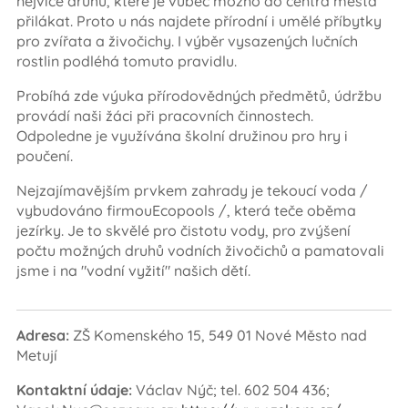
nejvíce druhů, které je vůbec možno do centra města
přilákat. Proto u nás najdete přírodní i umělé příbytky
pro zvířata a živočichy. I výběr vysazených lučních
rostlin podléhá tomuto pravidlu.
Probíhá zde výuka přírodovědných předmětů, údržbu
provádí naši žáci při pracovních činnostech.
Odpoledne je využívána školní družinou pro hry i
poučení.
Nejzajímavějším prvkem zahrady je tekoucí voda /
vybudováno firmouEcopools /, která teče oběma
jezírky. Je to skvělé pro čistotu vody, pro zvýšení
počtu možných druhů vodních živočichů a pamatovali
jsme i na "vodní vyžití" našich dětí.
Adresa:
ZŠ Komenského 15, 549 01 Nové Město nad
Metují
Kontaktní údaje:
Václav Nýč; tel. 602 504 436;