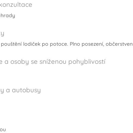
konzultace
ahrady
ky
, pouštění lodiček po potoce. Plno posezení, občerstvení
e a osoby se sníženou pohyblivostí
ly a autobusy
vou