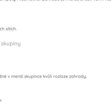
h sítích.
 skupiny
né v menší skupince kvůli rozloze zahrady.
k