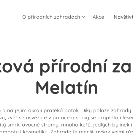
O přírodních zahradách
Akce
Navštiv
ová přírodní z
Melatín
 a na jejím okraji protéká potok. Díky poloze zahrady 
ovy, zvěř se osvěžuje v potoce a srnky se proplétají l
titý smrk, ovocné stromy, mnoho keřů, jedlých bylinek 
ompoty i kosmetiku. Zahrada je menší, avšak velmi růz