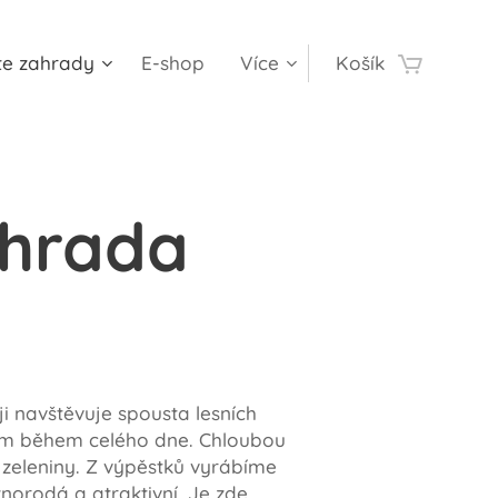
te zahrady
E-shop
Více
Košík
ahrada
ji navštěvuje spousta lesních
esem během celého dne. Chloubou
i zeleniny. Z výpěstků vyrábíme
norodá a atraktivní. Je zde