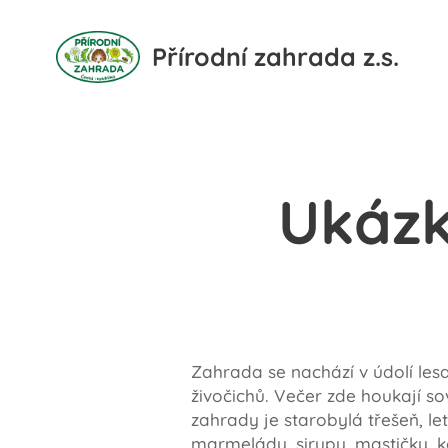
Přírodní zahrada z.s.
Ukázk
Zahrada se nachází v údolí lesa
živočichů. Večer zde houkají s
zahrady je starobylá třešeň, le
marmelády, sirupy, mastičky, k