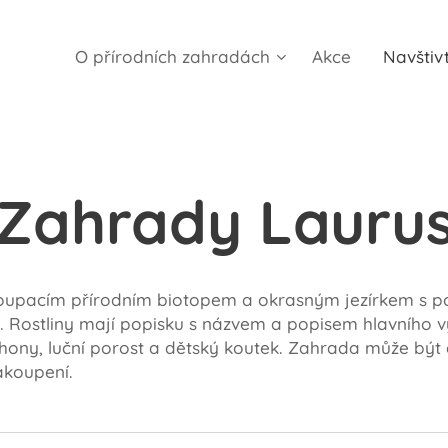
O přírodních zahradách
Akce
Navštiv
Zahrady Lauru
upacím přírodním biotopem a okrasným jezírkem s poto
ny. Rostliny mají popisku s názvem a popisem hlavního 
áhony, luční porost a dětský koutek. Zahrada může být 
akoupení.