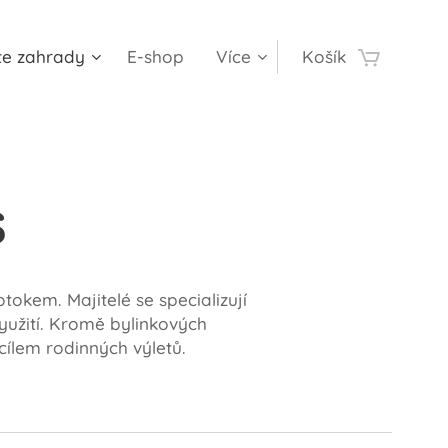
te zahrady
E-shop
Více
Košík
s
kem. Majitelé se specializují
využití. Kromě bylinkových
cílem rodinných výletů.