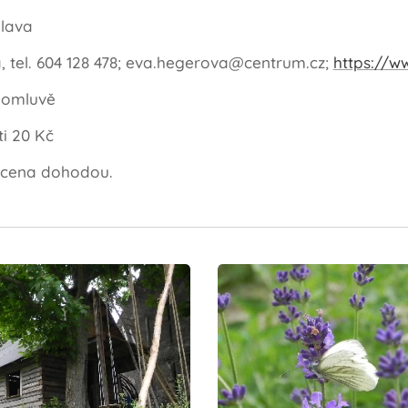
hlava
 tel. 604 128 478; eva.hegerova@centrum.cz;
https://w
domluvě
ti 20 Kč
 cena dohodou.