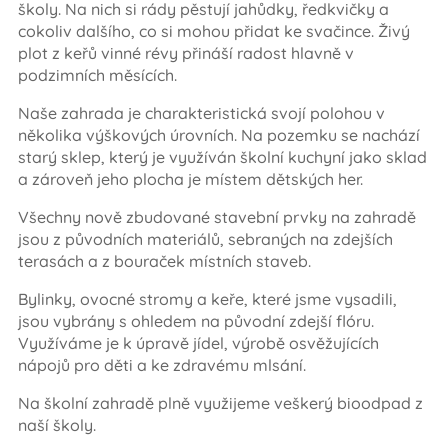
školy. Na nich si rády pěstují jahůdky, ředkvičky a
cokoliv dalšího, co si mohou přidat ke svačince. Živý
plot z keřů vinné révy přináší radost hlavně v
podzimních měsících.
Naše zahrada je charakteristická svojí polohou v
několika výškových úrovních. Na pozemku se nachází
starý sklep, který je využíván školní kuchyní jako sklad
a zároveň jeho plocha je místem dětských her.
Všechny nově zbudované stavební prvky na zahradě
jsou z původních materiálů, sebraných na zdejších
terasách a z bouraček místních staveb.
Bylinky, ovocné stromy a keře, které jsme vysadili,
jsou vybrány s ohledem na původní zdejší flóru.
Využíváme je k úpravě jídel, výrobě osvěžujících
nápojů pro děti a ke zdravému mlsání.
Na školní zahradě plně využijeme veškerý bioodpad z
naší školy.