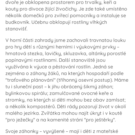
dvoře je obklopena prostorem pro trvalky, keři a
kouty pro divoce žijící živočichy. Je zde také umístěno
několik domečků pro zvířecí pomocníky a instaluje se
budkovník. Učebnu obklopují rostliny vlhkých
stanovišť.
V horní části zahrady jsme zachovali travnatou louku
pro hry dětí s různými herními i výukovými prvky –
hmatová stezka, lavičky, skluzavka, altánky porostlé
popínavými rostlinami. Další stanoviště jsou
využívána k výuce a pěstování rostlin. Jedná se
zejména o záhony žáků, na kterých hospodaří podle
"traťového plánování" (tříhonný osevní postup). Máme
tu i sluneční past – k jihu obrácený šikmý záhon;
bylinkovou spirálu; zamulčované ovocné keře a
stromky, na kterých si děti mohou bez obav zamlsat;
a několik kompostérů. Děti rády pozorují život v okolí
malého jezírka. Zvířátka mohou najít úkryt i v koutě
"pro ježečky" a na kamenité stráni "pro ještěrky".
Svoje záhonky – vyvýšené – mají i děti z mateřské