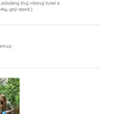
 založený živý vrbový tunel a
vky, goji apod.)
am.cz;