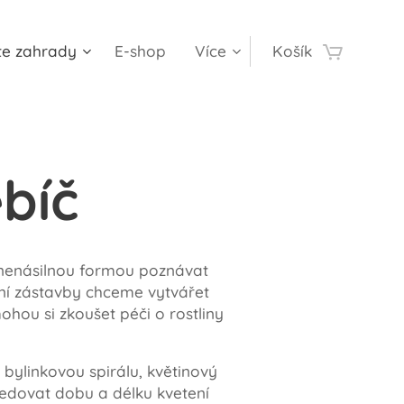
te zahrady
E-shop
Více
Košík
bíč
 nenásilnou formou poznávat
štní zástavby chceme vytvářet
ohou si zkoušet péči o rostliny
bylinkovou spirálu, květinový
ledovat dobu a délku kvetení