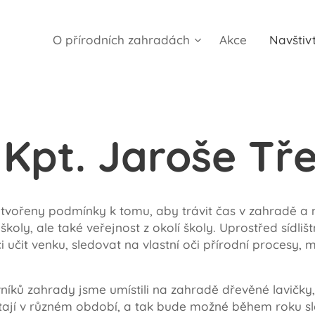
O přírodních zahradách
Akce
Navštiv
 Kpt. Jaroše Tře
ytvořeny podmínky k tomu, aby trávit čas v zahradě a
školy, ale také veřejnost z okolí školy. Uprostřed sídli
 učit venku, sledovat na vlastní oči přírodní procesy, m
íků zahrady jsme umístili na zahradě dřevěné lavičky, 
étají v různém období, a tak bude možné během roku s