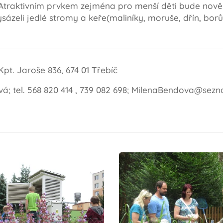
n. Atraktivním prvkem zejména pro menší děti bude nově
ysázeli jedlé stromy a keře(maliníky, moruše, dřín, borů
Kpt. Jaroše 836, 674 01 Třebíč
; tel. 568 820 414 , 739 082 698; MilenaBendova@sezn